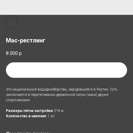
Мас-рестлинг
8 000
р.
Добавить в список аренды
Это национальный вид единоборства, зародившийся в Якутии. Суть
заключается в перетягивании деревянной палки (маса) двумя
спортсменами.
Размеры пятна застройки:
2*4 м
Количество в наличии:
1 шт.