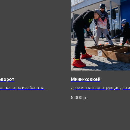
еворот
Мини-хоккей
онная игра и забава на
Деревянная конструкция для и
ицу
хоккей 1 на 1
5 000
р.