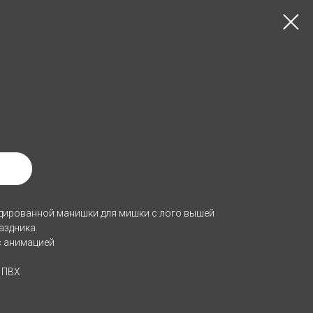
ды
дированной манишки для мишки с лого вышей
аздника.
 с анимацией
 ПВХ