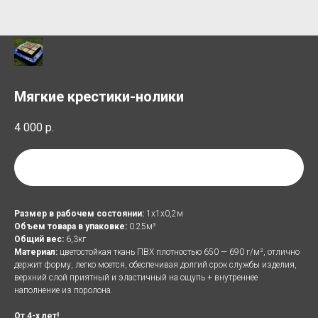
Мягкие крестики-нолики
4 000
р.
Добавить в список аренды
Размер в рабочем состоянии:
1х1х0,2м
Объем товара в упаковке:
0.25м³
Общий вес:
6,3кг
Материал:
цветостойкая ткань ПВХ плотностью 650 — 690 г/м², отлично
держит форму, легко моется, обеспечивая долгий срок службы изделия,
верхний слой приятный и эластичный на ощупь + внутреннее
наполнение из поролона.
От 4-х лет!