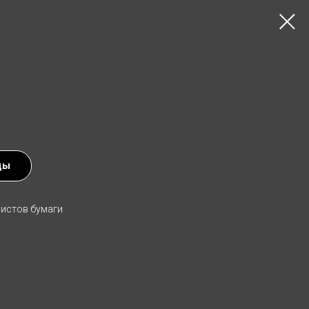
ды
листов бумаги